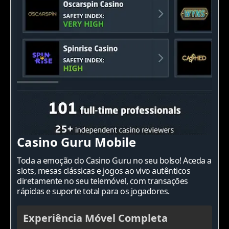
Casino Guru Mobile
Toda a emoção do Casino Guru no seu bolso! Aceda a
slots, mesas clássicas e jogos ao vivo autênticos
diretamente no seu telemóvel, com transações
rápidas e suporte total para os jogadores.
Experiência Móvel Completa