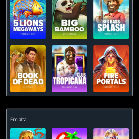
Em alta