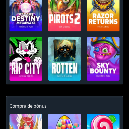
Compra de bónus