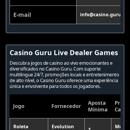
E-mail
info@casino.guru
Casino Guru Live Dealer Games
Descubra jogos de casino ao vivo emocionantes e
diversificados no Casino Guru. Com suporte
multilingue 24/7, promoções locais e entretenimento
de alto nível, o Casino Guru oferece uma experiência
única e envolvente para todos os jogadores.
Aposta
Princi
Jogo
Fornecedor
Mínima
Carac
Roleta
Evolution
Multip
1