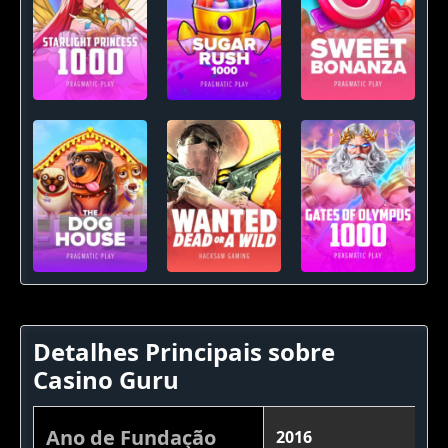
Detalhes Principais sobre
Casino Guru
Ano de Fundação
2016