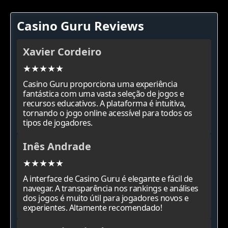
Casino Guru Reviews
Xavier Cordeiro
★
★
★
★
★
Casino Guru proporciona uma experiência
fantástica com uma vasta seleção de jogos e
recursos educativos. A plataforma é intuitiva,
tornando o jogo online acessível para todos os
tipos de jogadores.
Inês Andrade
★
★
★
★
★
A interface de Casino Guru é elegante e fácil de
navegar. A transparência nos rankings e análises
dos jogos é muito útil para jogadores novos e
experientes. Altamente recomendado!