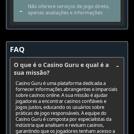
Não oferece serviços de jogo direto,
apenas avaliações e informações
FAQ
O que é o Casino Guru e qual é a
sua missão?
Casino Guru é uma plataforma dedicada a
fornecer informações abrangentes e imparciais
sobre casinos online. A sua missão é ajudar
jogadores a encontrar casinos confiáveis e
jogos justos, educando os usuários sobre
práticas de jogo responsáveis. A equipe do
Casino Guru é composta por especialistas da
indústria que analisam e revisam casinos,
garantindo que os jogadores tenham acesso a